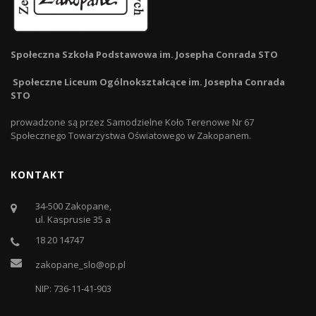
Społeczna Szkoła Podstawowa im. Josepha Conrada STO
Społeczne Liceum Ogólnokształcące im. Josepha Conrada
STO
prowadzone są przez Samodzielne Koło Terenowe Nr 67
Społecznego Towarzystwa Oświatowego w Zakopanem.
KONTAKT
34-500 Zakopane,
ul. Kasprusie 35 a
18 20 14747
zakopane_slo@op.pl
NIP: 736-11-41-903