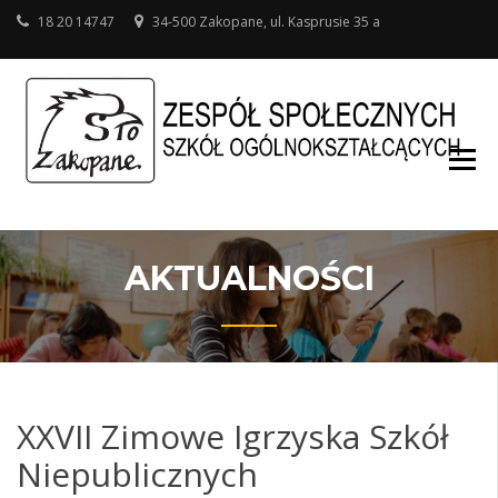
18 20 14747
34-500 Zakopane, ul. Kasprusie 35 a
SZ
O
W
AKTUALNOŚCI
XXVII Zimowe Igrzyska Szkół
Niepublicznych