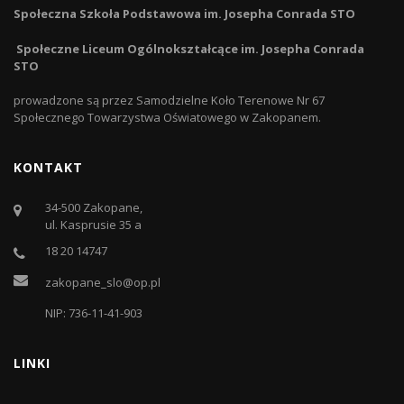
Społeczna Szkoła Podstawowa im. Josepha Conrada STO
Społeczne Liceum Ogólnokształcące im. Josepha Conrada
STO
prowadzone są przez Samodzielne Koło Terenowe Nr 67
Społecznego Towarzystwa Oświatowego w Zakopanem.
KONTAKT
34-500 Zakopane,
ul. Kasprusie 35 a
18 20 14747
zakopane_slo@op.pl
NIP: 736-11-41-903
LINKI