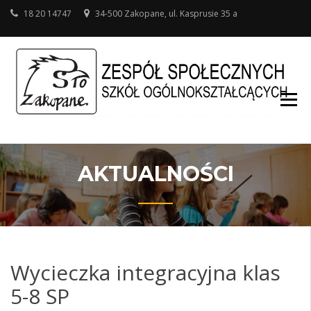
18 20 14747
34-500 Zakopane, ul. Kasprusie 35 a
SZ
O
W
AKTUALNOŚCI
Wycieczka integracyjna klas
5-8 SP