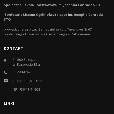
Społeczna Szkoła Podstawowa im. Josepha Conrada STO
Społeczne Liceum Ogólnokształcące im. Josepha Conrada
STO
prowadzone są przez Samodzielne Koło Terenowe Nr 67
Społecznego Towarzystwa Oświatowego w Zakopanem.
KONTAKT
34-500 Zakopane,
ul. Kasprusie 35 a
18 20 14747
zakopane_slo@op.pl
NIP: 736-11-41-903
LINKI