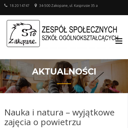
18 20 14747
34-500 Zakopane, ul. Kasprusie 35 a
SZ
O
W
AKTUALNOŚCI
Nauka i natura – wyjątkowe
zajęcia o powietrzu