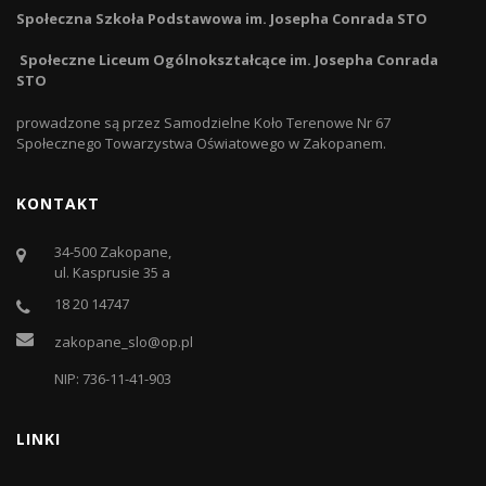
Społeczna Szkoła Podstawowa im. Josepha Conrada STO
Społeczne Liceum Ogólnokształcące im. Josepha Conrada
STO
prowadzone są przez Samodzielne Koło Terenowe Nr 67
Społecznego Towarzystwa Oświatowego w Zakopanem.
KONTAKT
34-500 Zakopane,
ul. Kasprusie 35 a
18 20 14747
zakopane_slo@op.pl
NIP: 736-11-41-903
LINKI