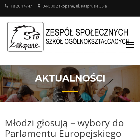
18 20 14747
34-500 Zakopane, ul. Kasprusie 35 a
SZ
O
W
AKTUALNOŚCI
Młodzi głosują – wybory do
Parlamentu Europejskiego