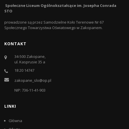
Społeczne Liceum Ogólnokształcące im. Josepha Conrada
STO
prowadzone są przez Samodzielne Koło Terenowe Nr 67
Społecznego Towarzystwa Oświatowego w Zakopanem.
KONTAKT
34-500 Zakopane,
ul. Kasprusie 35 a
18 20 14747
zakopane_slo@op.pl
NIP: 736-11-41-903
LINKI
Główna