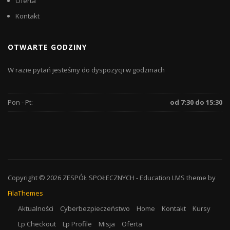
Oferta
Kontakt
OTWARTE GODZINY
W razie pytań jesteśmy do dyspozycji w godzinach
Pon - Pt:
od 7:30 do 15:30
Copyright © 2026
ZESPÓŁ SPOŁECZNYCH
-
Education LMS
theme by
FilaThemes
Aktualności
Cyberbezpieczeństwo
Home
Kontakt
Kursy
Lp Checkout
Lp Profile
Misja
Oferta