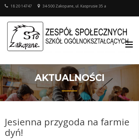
18 20 14747
34-500 Zakopane, ul. Kasprusie 35 a
SZ
O
W
AKTUALNOŚCI
Jesienna przygoda na farmie
dyń!